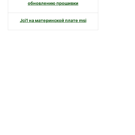
обновлению прошивки
Jci1 на материнской плате msi