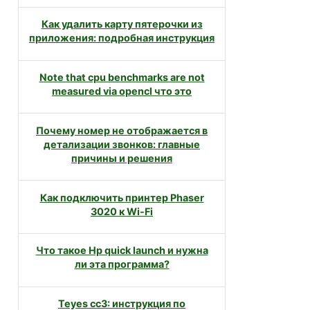
Как удалить карту пятерочки из
приложения: подробная инструкция
Note that cpu benchmarks are not
measured via opencl что это
Почему номер не отображается в
детализации звонков: главные
причины и решения
Как подключить принтер Phaser
3020 к Wi-Fi
Что такое Hp quick launch и нужна
ли эта программа?
Teyes cc3: инструкция по