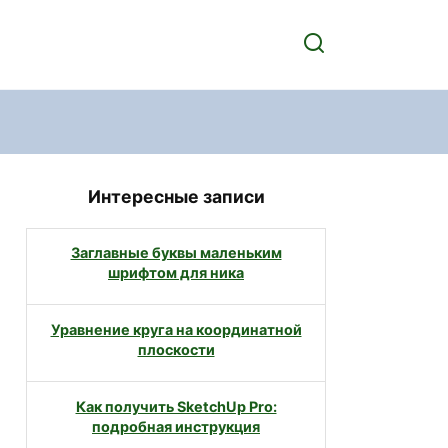
Интересные записи
Заглавные буквы маленьким
шрифтом для ника
Уравнение круга на координатной
плоскости
Как получить SketchUp Pro:
подробная инструкция