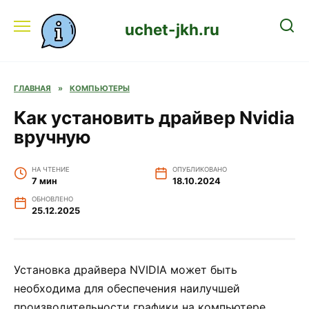
Перейти
к
uchet-jkh.ru
содержанию
ГЛАВНАЯ
»
КОМПЬЮТЕРЫ
Как установить драйвер Nvidia
вручную
НА ЧТЕНИЕ
ОПУБЛИКОВАНО
7 мин
18.10.2024
ОБНОВЛЕНО
25.12.2025
Установка драйвера NVIDIA может быть
необходима для обеспечения наилучшей
производительности графики на компьютере.