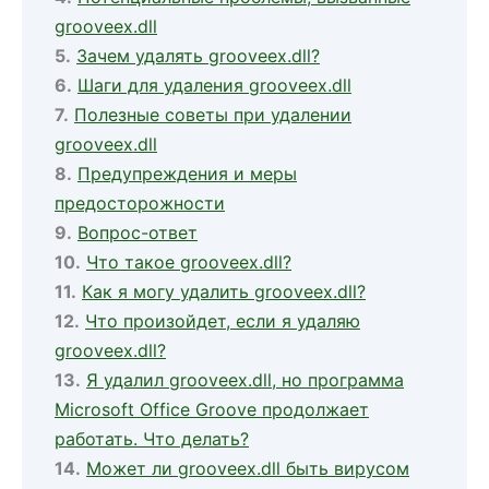
grooveex.dll
Зачем удалять grooveex.dll?
Шаги для удаления grooveex.dll
Полезные советы при удалении
grooveex.dll
Предупреждения и меры
предосторожности
Вопрос-ответ
Что такое grooveex.dll?
Как я могу удалить grooveex.dll?
Что произойдет, если я удаляю
grooveex.dll?
Я удалил grooveex.dll, но программа
Microsoft Office Groove продолжает
работать. Что делать?
Может ли grooveex.dll быть вирусом