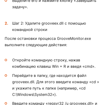
Выделите его и нажмите кнопку «Завершить
задачу».
Шаг 2: Удалите grooveex.dll с помощью
командной строки
После остановки процесса GrooveMonitor.exe
выполните следующие действия:
Откройте командную строку, нажав
комбинацию клавиш Win + R и введя «cmd».
Перейдите в папку, где находится файл
grooveex.dll. Для этого введите команду «cd »
и укажите путь к папке (например, «cd
C:\Windows\System32»).
Введите команду «regsvr32 /u grooveex.dll» и