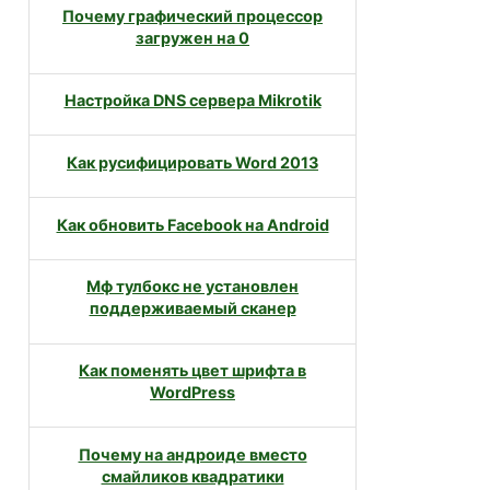
Почему графический процессор
загружен на 0
Настройка DNS сервера Mikrotik
Как русифицировать Word 2013
Как обновить Facebook на Android
Мф тулбокс не установлен
поддерживаемый сканер
Как поменять цвет шрифта в
WordPress
Почему на андроиде вместо
смайликов квадратики