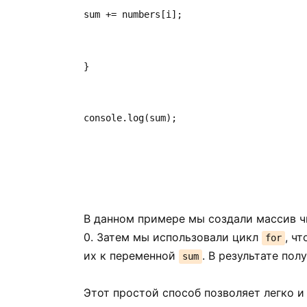
sum += numbers[i];
}
console.log(sum);
В данном примере мы создали массив чис
0. Затем мы использовали цикл
, ч
for
их к переменной
. В результате пол
sum
Этот простой способ позволяет легко и