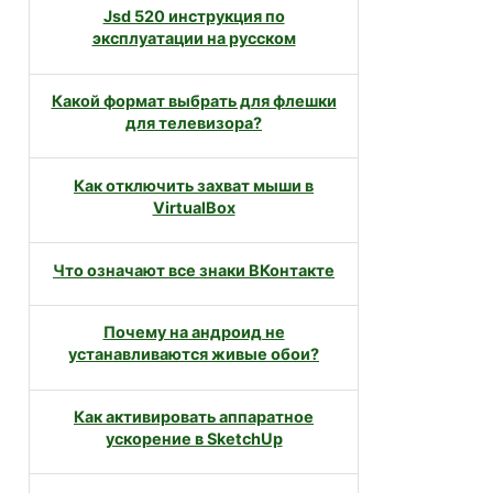
Jsd 520 инструкция по
эксплуатации на русском
Какой формат выбрать для флешки
для телевизора?
Как отключить захват мыши в
VirtualBox
Что означают все знаки ВКонтакте
Почему на андроид не
устанавливаются живые обои?
Как активировать аппаратное
ускорение в SketchUp