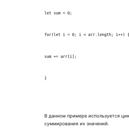
let sum = 0;
for(let i = 0; i < arr.length; i++) 
sum += arr[i];
}
В данном примере используется ци
суммирования их значений.