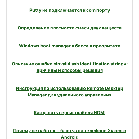
Putty не подключается к com порту
Определение плотности смеси двух веществ
Windows boot manager в биосе в приоритете
Описание ошибки «invalid ssh identification string»:
причины и способы решения
Инструкция по использованию Remote Desktop
Manager для удаленного управления
Как узнать версию кабеля HDMI
Почему не работает блютуз на телефоне Xiaomi с
Android