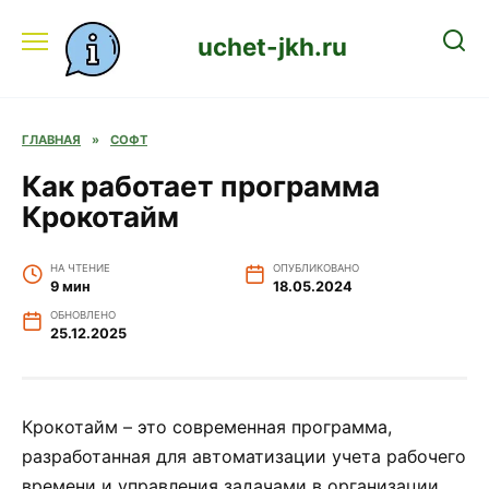
Перейти
к
uchet-jkh.ru
содержанию
ГЛАВНАЯ
»
СОФТ
Как работает программа
Крокотайм
НА ЧТЕНИЕ
ОПУБЛИКОВАНО
9 мин
18.05.2024
ОБНОВЛЕНО
25.12.2025
Крокотайм – это современная программа,
разработанная для автоматизации учета рабочего
времени и управления задачами в организации.