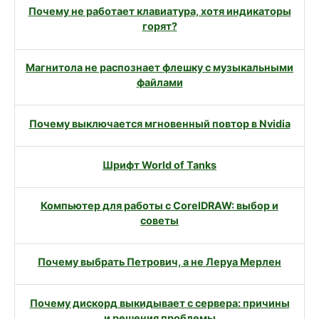
Почему не работает клавиатура, хотя индикаторы
горят?
Магнитола не распознает флешку с музыкальными
файлами
Почему выключается мгновенный повтор в Nvidia
Шрифт World of Tanks
Компьютер для работы с CorelDRAW: выбор и
советы
Почему выбрать Петрович, а не Леруа Мерлен
Почему дискорд выкидывает с сервера: причины
и решения проблемы