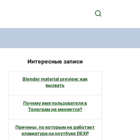
Интересные записи
Blender material preview: как
вызвать
Почему имя пользователя в
Телеграм не меняется?
Причины, по которым не работает
клавиатура на ноутбуке DEXP