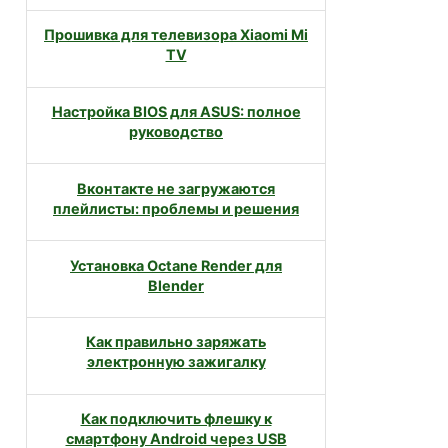
Прошивка для телевизора Xiaomi Mi
TV
Настройка BIOS для ASUS: полное
руководство
Вконтакте не загружаются
плейлисты: проблемы и решения
Установка Octane Render для
Blender
Как правильно заряжать
электронную зажигалку
Как подключить флешку к
смартфону Android через USB