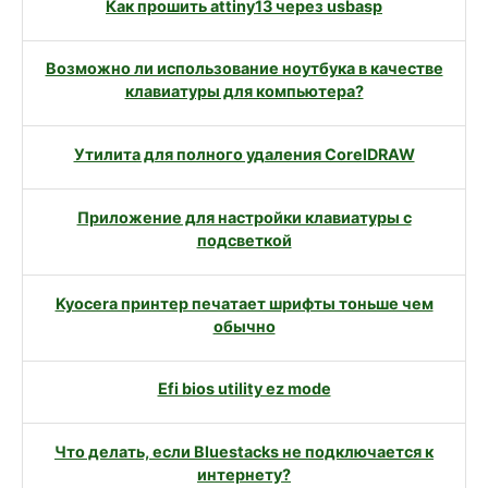
Как прошить attiny13 через usbasp
Возможно ли использование ноутбука в качестве
клавиатуры для компьютера?
Утилита для полного удаления CorelDRAW
Приложение для настройки клавиатуры с
подсветкой
Kyocera принтер печатает шрифты тоньше чем
обычно
Efi bios utility ez mode
Что делать, если Bluestacks не подключается к
интернету?