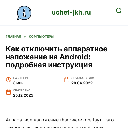
Перейти
к
uchet-jkh.ru
содержанию
ГЛАВНАЯ
»
КОМПЬЮТЕРЫ
Как отключить аппаратное
наложение на Android:
подробная инструкция
НА ЧТЕНИЕ
ОПУБЛИКОВАНО
3 мин
29.06.2022
ОБНОВЛЕНО
25.12.2025
Аппаратное наложение (hardware overlay) – это
технология, используемая на устройствах