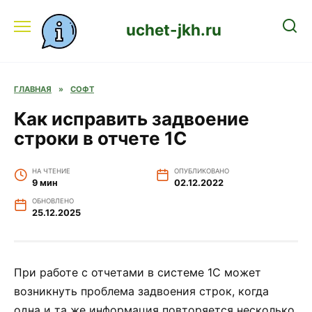
Перейти
к
uchet-jkh.ru
содержанию
ГЛАВНАЯ
»
СОФТ
Как исправить задвоение
строки в отчете 1С
НА ЧТЕНИЕ
ОПУБЛИКОВАНО
9 мин
02.12.2022
ОБНОВЛЕНО
25.12.2025
При работе с отчетами в системе 1С может
возникнуть проблема задвоения строк, когда
одна и та же информация повторяется несколько