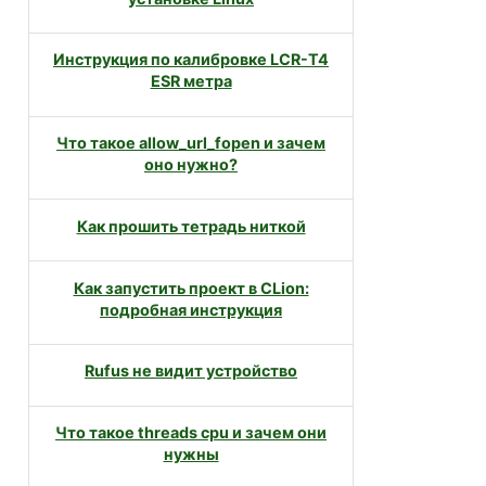
Инструкция по калибровке LCR-T4
ESR метра
Что такое allow_url_fopen и зачем
оно нужно?
Как прошить тетрадь ниткой
Как запустить проект в CLion:
подробная инструкция
Rufus не видит устройство
Что такое threads cpu и зачем они
нужны