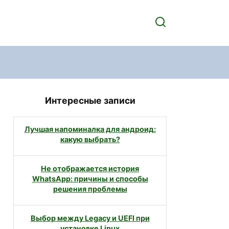
Интересные записи
Лучшая напоминалка для андроид:
какую выбрать?
Не отображается история
WhatsApp: причины и способы
решения проблемы
Выбор между Legacy и UEFI при
установке Linux