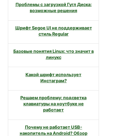
Проблемы с загрузкой Гугл Диска:
возможные решения
Шрифт Segoe UI не поддерживает
стиль Regular
Базовые понятия Linux: что значит в
линукс
Какой шрифт использует
Инстаграм?
Решаем проблему: подсветка
клавиатуры на ноутбуке не
работает
Почему не работает USB-
накопитель на Android? Обзор