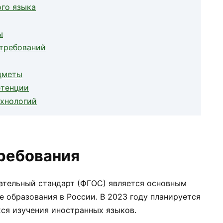
ого языка
ы
требований
едметы
етенции
ехнологий
ребования
ательный стандарт (ФГОС) является основным
образования в России. В 2023 году планируется
ся изучения иностранных языков.