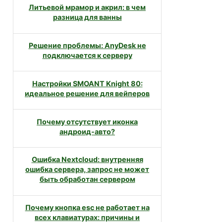
Литьевой мрамор и акрил: в чем
разница для ванны
Решение проблемы: AnyDesk не
подключается к серверу
Настройки SMOANT Knight 80:
идеальное решение для вейперов
Почему отсутствует иконка
андроид-авто?
Ошибка Nextcloud: внутренняя
ошибка сервера, запрос не может
быть обработан сервером
Почему кнопка esc не работает на
всех клавиатурах: причины и