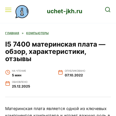
Перейти
к
uchet-jkh.ru
содержанию
ГЛАВНАЯ
»
КОМПЬЮТЕРЫ
I5 7400 материнская плата —
обзор, характеристики,
отзывы
НА ЧТЕНИЕ
ОПУБЛИКОВАНО
5 мин
07.10.2022
ОБНОВЛЕНО
25.12.2025
Материнская плата является одной из ключевых
компонентов компьютера и играет важную роль в