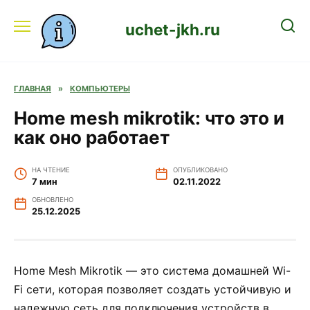
Перейти
к
uchet-jkh.ru
содержанию
ГЛАВНАЯ
»
КОМПЬЮТЕРЫ
Home mesh mikrotik: что это и
как оно работает
НА ЧТЕНИЕ
ОПУБЛИКОВАНО
7 мин
02.11.2022
ОБНОВЛЕНО
25.12.2025
Home Mesh Mikrotik — это система домашней Wi-
Fi сети, которая позволяет создать устойчивую и
надежную сеть для подключения устройств в