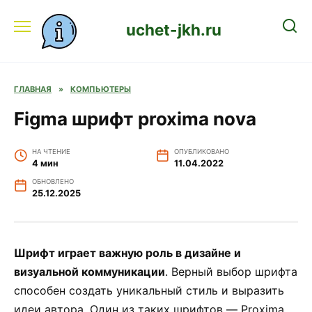
Перейти
к
uchet-jkh.ru
содержанию
ГЛАВНАЯ
»
КОМПЬЮТЕРЫ
Figma шрифт proxima nova
НА ЧТЕНИЕ
ОПУБЛИКОВАНО
4 мин
11.04.2022
ОБНОВЛЕНО
25.12.2025
Шрифт играет важную роль в дизайне и
визуальной коммуникации
. Верный выбор шрифта
способен создать уникальный стиль и выразить
идеи автора. Один из таких шрифтов — Proxima