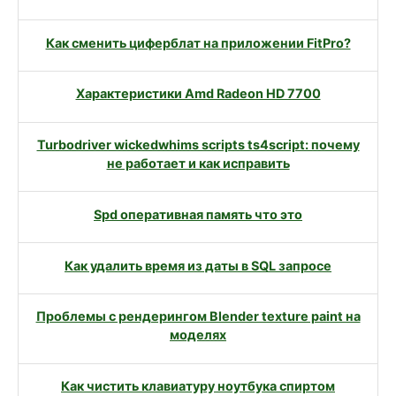
Как сменить циферблат на приложении FitPro?
Характеристики Amd Radeon HD 7700
Turbodriver wickedwhims scripts ts4script: почему
не работает и как исправить
Spd оперативная память что это
Как удалить время из даты в SQL запросе
Проблемы с рендерингом Blender texture paint на
моделях
Как чистить клавиатуру ноутбука спиртом