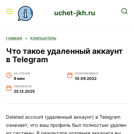
Перейти
к
uchet-jkh.ru
содержанию
ГЛАВНАЯ
»
КОМПЬЮТЕРЫ
Что такое удаленный аккаунт
в Telegram
НА ЧТЕНИЕ
ОПУБЛИКОВАНО
9 мин
10.09.2022
ОБНОВЛЕНО
25.12.2025
Deleted account (удаленный аккаунт) в Telegram
означает, что ваш профиль был полностью удален
из системы. В результате удаления аккаунта вы