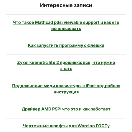
Интересные записи
Что такое Mathcad pdsi viewable support и как его
использовать
Как запустить программу с флешки
Zyxel keenetic lite 2 прошивка: все, что нужно
знать
Подключение миди клавиатуры к iPad: подробная
инструкция
Драйвер AMD PSP: что это и как работает
Чертежные шрифты для Word по ГОСТу