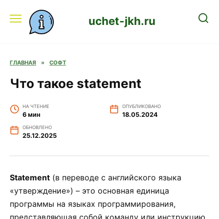
Перейти
к
uchet-jkh.ru
содержанию
ГЛАВНАЯ
»
СОФТ
Что такое statement
НА ЧТЕНИЕ
ОПУБЛИКОВАНО
6 мин
18.05.2024
ОБНОВЛЕНО
25.12.2025
Statement
(в переводе с английского языка
«утверждение») – это основная единица
программы на языках программирования,
представляющая собой команду или инструкцию,