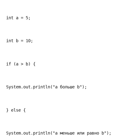
int a = 5;
int b = 10;
if (a > b) {
System.out.println("a больше b");
} else {
System.out.println("a меньше или равно b");