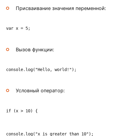
Присваивание значения переменной:
var x = 5;
Вызов функции:
console.log("Hello, world!");
Условный оператор:
if (x > 10) {
console.log("x is greater than 10");