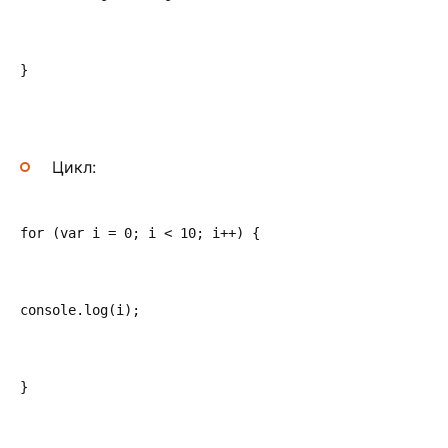
}
Цикл:
for (var i = 0; i < 10; i++) {
console.log(i);
}