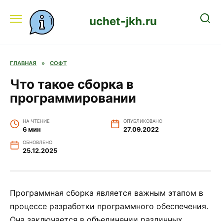
Перейти
к
uchet-jkh.ru
содержанию
ГЛАВНАЯ
»
СОФТ
Что такое сборка в
программировании
НА ЧТЕНИЕ
ОПУБЛИКОВАНО
6 мин
27.09.2022
ОБНОВЛЕНО
25.12.2025
Программная сборка является важным этапом в
процессе разработки программного обеспечения.
Она заключается в объединении различных