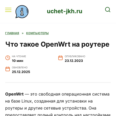
Перейти
к
uchet-jkh.ru
содержанию
ГЛАВНАЯ
»
КОМПЬЮТЕРЫ
Что такое OpenWrt на роутере
НА ЧТЕНИЕ
ОПУБЛИКОВАНО
10 мин
23.12.2023
ОБНОВЛЕНО
25.12.2025
OpenWrt
— это свободная операционная система
на базе Linux, созданная для установки на
роутеры и другие сетевые устройства. Она
предоставляет полный контроль над настройками