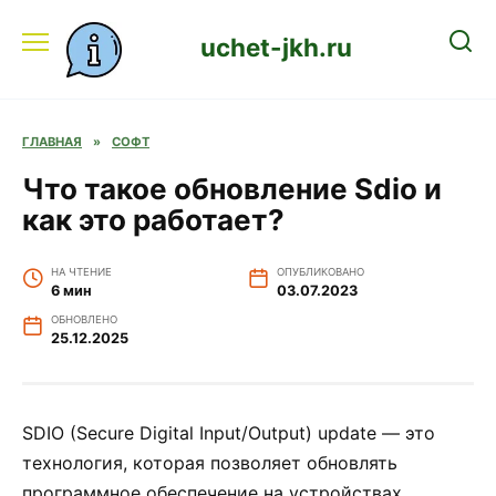
Перейти
к
uchet-jkh.ru
содержанию
ГЛАВНАЯ
»
СОФТ
Что такое обновление Sdio и
как это работает?
НА ЧТЕНИЕ
ОПУБЛИКОВАНО
6 мин
03.07.2023
ОБНОВЛЕНО
25.12.2025
SDIO (Secure Digital Input/Output) update — это
технология, которая позволяет обновлять
программное обеспечение на устройствах,