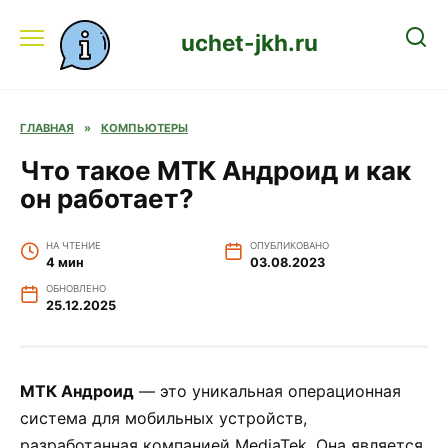
Перейти
к
uchet-jkh.ru
содержанию
ГЛАВНАЯ
»
КОМПЬЮТЕРЫ
Что такое МТК Андроид и как
он работает?
НА ЧТЕНИЕ
ОПУБЛИКОВАНО
4 мин
03.08.2023
ОБНОВЛЕНО
25.12.2025
МТК Андроид
— это уникальная операционная
система для мобильных устройств,
разработанная компанией MediaTek. Она является