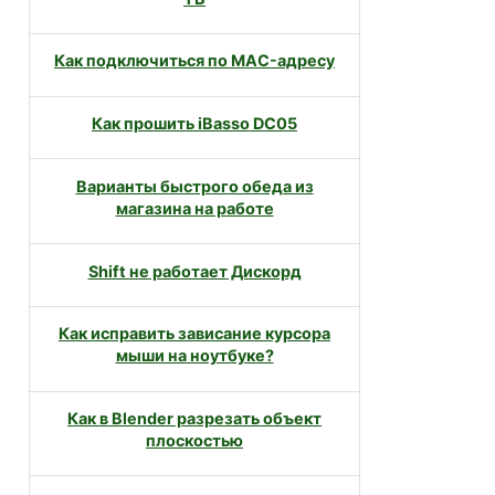
Как подключиться по MAC-адресу
Как прошить iBasso DC05
Варианты быстрого обеда из
магазина на работе
Shift не работает Дискорд
Как исправить зависание курсора
мыши на ноутбуке?
Как в Blender разрезать объект
плоскостью