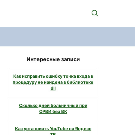
Интересные записи
Как исправить ошибку точка входа в
процедуру не найдена в библиотеке
dll
Сколько дней больничный при
ОРВИ без ВК
Как установить YouTube на Яндекс
ТВ