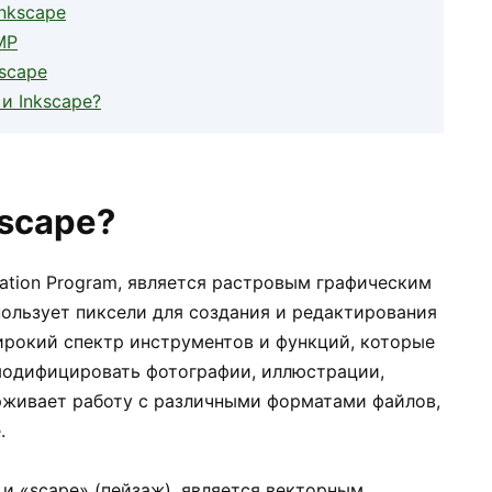
nkscape
MP
scape
и Inkscape?
kscape?
ation Program, является растровым графическим
пользует пиксели для создания и редактирования
рокий спектр инструментов и функций, которые
модифицировать фотографии, иллюстрации,
рживает работу с различными форматами файлов,
.
) и «scape» (пейзаж), является векторным