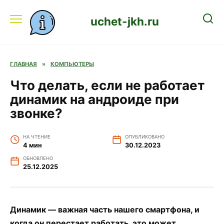
Перейти
к
uchet-jkh.ru
содержанию
ГЛАВНАЯ
»
КОМПЬЮТЕРЫ
Что делать, если не работает
динамик на андроиде при
звонке?
НА ЧТЕНИЕ
ОПУБЛИКОВАНО
4 мин
30.12.2023
ОБНОВЛЕНО
25.12.2025
Динамик — важная часть нашего смартфона, и
когда он перестает работать, это может