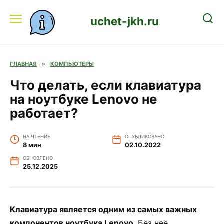
Перейти
к
uchet-jkh.ru
содержанию
ГЛАВНАЯ
»
КОМПЬЮТЕРЫ
Что делать, если клавиатура
на ноутбуке Lenovo не
работает?
НА ЧТЕНИЕ
ОПУБЛИКОВАНО
8 мин
02.10.2022
ОБНОВЛЕНО
25.12.2025
Клавиатура является одним из самых важных
компонентов ноутбука Lenovo
. Без нее