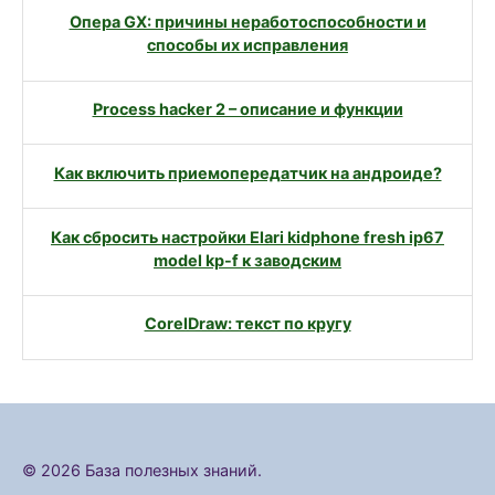
Опера GX: причины неработоспособности и
способы их исправления
Process hacker 2 – описание и функции
Как включить приемопередатчик на андроиде?
Как сбросить настройки Elari kidphone fresh ip67
model kp-f к заводским
CorelDraw: текст по кругу
© 2026 База полезных знаний.