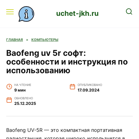
Перейти
к
uchet-jkh.ru
содержанию
ГЛАВНАЯ
»
КОМПЬЮТЕРЫ
Baofeng uv 5r софт:
особенности и инструкция по
использованию
НА ЧТЕНИЕ
ОПУБЛИКОВАНО
9 мин
17.09.2024
ОБНОВЛЕНО
25.12.2025
Baofeng UV-5R — это компактная портативная
радиостанция, которая широко используется в