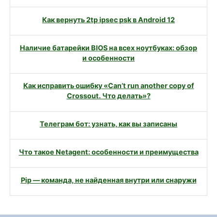
Как вернуть 2tp ipsec psk в Android 12
Наличие батарейки BIOS на всех ноутбуках: обзор
и особенности
Как исправить ошибку «Can’t run another copy of
Crossout. Что делать»?
Телеграм бот: узнать, как вы записаны
Что такое Netagent: особенности и преимущества
Pip — команда, не найденная внутри или снаружи