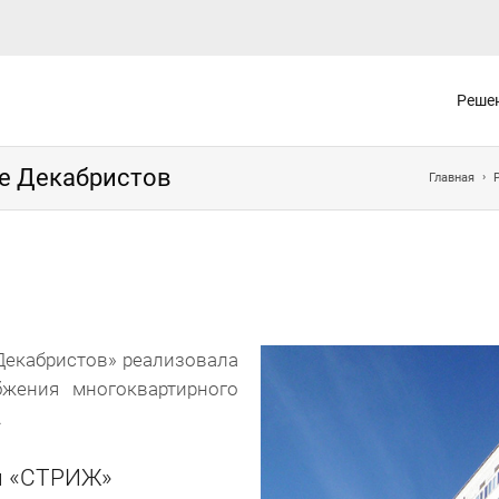
Реше
е Декабристов
Главная
екабристов» реализовала
бжения многоквартирного
.
ы «СТРИЖ»