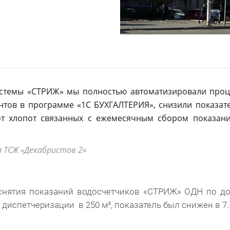
стемы «СТРИЖ» мы полностью автоматизировали проце
нтов в программе «1С БУХГАЛТЕРИЯ», снизили показа
т хлопот связанных с ежемесячным сбором показани
 ТСЖ «Декабристов 2»
снятия показаний водосчетчиков «СТРИЖ» ОДН по до
испетчеризации в 250 м³, показатель был снижен в 7.5