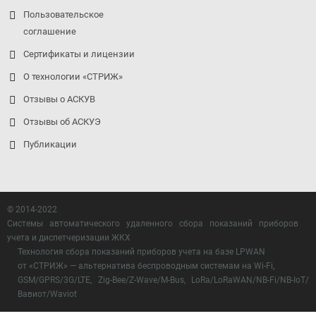
Пользовательское
соглашение
Сертификаты и лицензии
О технологии «СТРИЖ»
Отзывы о АСКУВ
Отзывы об АСКУЭ
Публикации
© 2014-2022
Системы автоматического удаленного сбора показаний приборов
учета и диспетчеризации ЖКХ
Технология сбора показаний приборов учета на базе LPWAN
от «СТРИЖ» — альтернатива беспроводным системам на Wi-Fi,
GSM/GPRS/3G/LTE, Zig-Bee/Z-Wave/M-Bus, LoRa/LoRaWAN/NB-Fi/NB-IoT/
Вавиот/Waviot